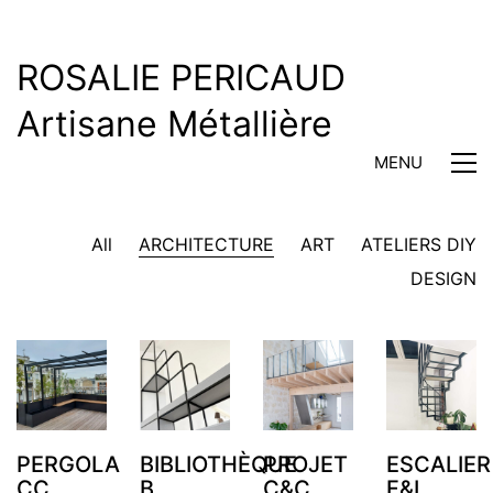
ROSALIE PERICAUD
Artisane Métallière
MENU
All
ARCHITECTURE
ART
ATELIERS DIY
DESIGN
PERGOLA
BIBLIOTHÈQUE
PROJET
ESCALIER
CC
B
C&C
F&L